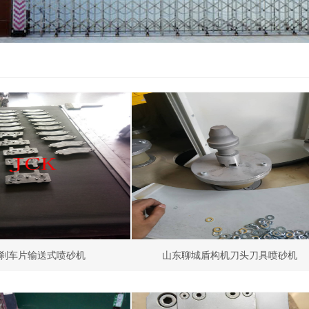
刹车片输送式喷砂机
山东聊城盾构机刀头刀具喷砂机